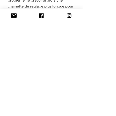
problème, je prévoirai alors une
chaînette de réglage plus longue pour
que le bijou puisse convenir à un tour
de tête plus ou moins grand.
La personne à qui vous l'offrez pourra
si elle le souhaite couper l'excédent de
chaînette de réglage.
Je m'efforce de réaliser des photos le
plus fidèle possible aux couleurs,
cependant il existe de légères
variations selon les écrans.